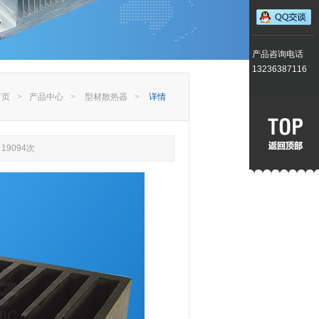
产品咨询电话
13236387116
首页
>
产品中心
>
型材散热器
>
详情
19094次