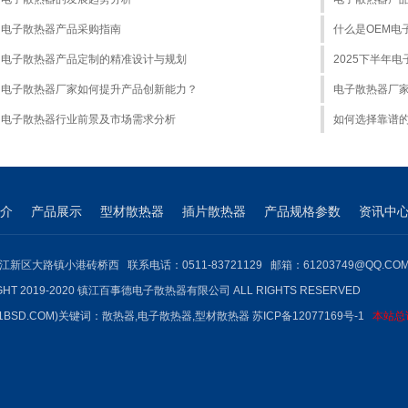
电子散热器产品采购指南
什么是OEM电
电子散热器产品定制的精准设计与规划
2025下半年
电子散热器厂家如何提升产品创新能力？
电子散热器厂
电子散热器行业前景及市场需求分析
如何选择靠谱
介
产品展示
型材散热器
插片散热器
产品规格参数
资讯中
江新区大路镇小港砖桥西 联系电话：0511-83721129 邮箱：61203749@QQ.CO
GHT 2019-2020 镇江百事德电子散热器有限公司 ALL RIGHTS RESERVED
1BSD.COM)关键词：
散热器
,
电子散热器
,型材散热器
苏ICP备12077169号-1
本站总访