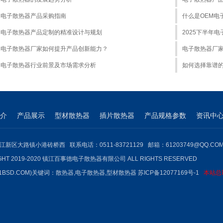
电子散热器产品采购指南
什么是OEM电
电子散热器产品定制的精准设计与规划
2025下半年
电子散热器厂家如何提升产品创新能力？
电子散热器厂
电子散热器行业前景及市场需求分析
如何选择靠谱
介
产品展示
型材散热器
插片散热器
产品规格参数
资讯中
江新区大路镇小港砖桥西 联系电话：0511-83721129 邮箱：61203749@QQ.CO
GHT 2019-2020 镇江百事德电子散热器有限公司 ALL RIGHTS RESERVED
1BSD.COM)关键词：
散热器
,
电子散热器
,型材散热器
苏ICP备12077169号-1
本站总访