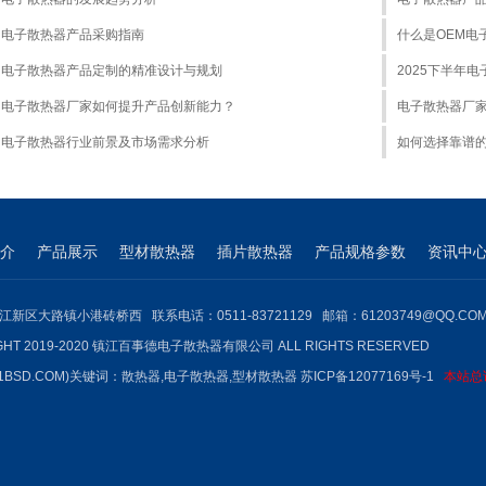
电子散热器产品采购指南
什么是OEM电
电子散热器产品定制的精准设计与规划
2025下半年
电子散热器厂家如何提升产品创新能力？
电子散热器厂
电子散热器行业前景及市场需求分析
如何选择靠谱
介
产品展示
型材散热器
插片散热器
产品规格参数
资讯中
江新区大路镇小港砖桥西 联系电话：0511-83721129 邮箱：61203749@QQ.CO
GHT 2019-2020 镇江百事德电子散热器有限公司 ALL RIGHTS RESERVED
1BSD.COM)关键词：
散热器
,
电子散热器
,型材散热器
苏ICP备12077169号-1
本站总访