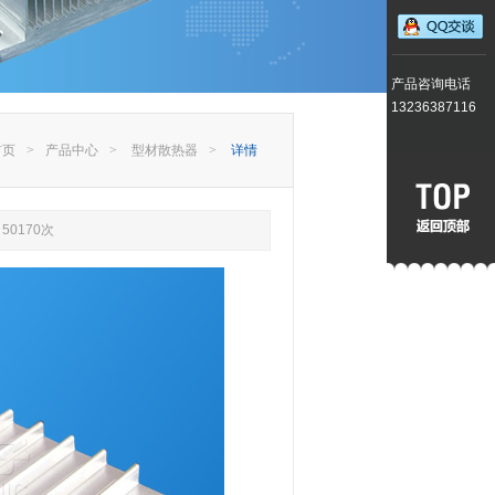
产品咨询电话
13236387116
首页
>
产品中心
>
型材散热器
>
详情
50170次