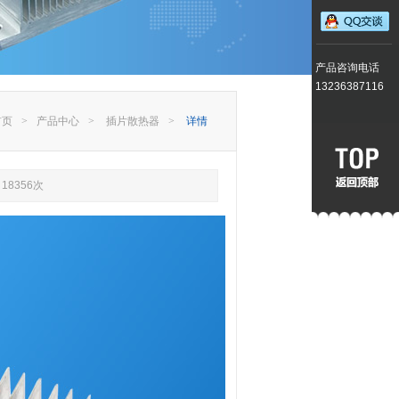
产品咨询电话
13236387116
首页
>
产品中心
>
插片散热器
>
详情
18356次