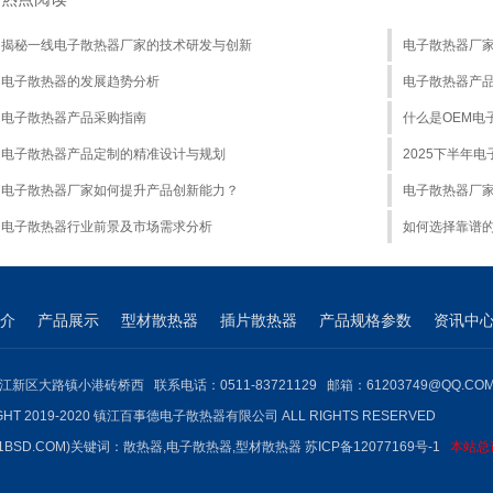
揭秘一线电子散热器厂家的技术研发与创新
电子散热器厂
电子散热器的发展趋势分析
电子散热器产
电子散热器产品采购指南
什么是OEM电
电子散热器产品定制的精准设计与规划
2025下半年
电子散热器厂家如何提升产品创新能力？
电子散热器厂
电子散热器行业前景及市场需求分析
如何选择靠谱
介
产品展示
型材散热器
插片散热器
产品规格参数
资讯中
江新区大路镇小港砖桥西 联系电话：0511-83721129 邮箱：61203749@QQ.CO
GHT 2019-2020 镇江百事德电子散热器有限公司 ALL RIGHTS RESERVED
1BSD.COM)关键词：
散热器
,
电子散热器
,型材散热器
苏ICP备12077169号-1
本站总访