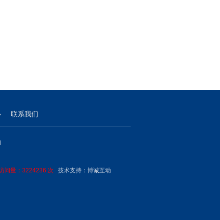
心
联系我们
M
问量：3224236 次
技术支持：
博诚互动