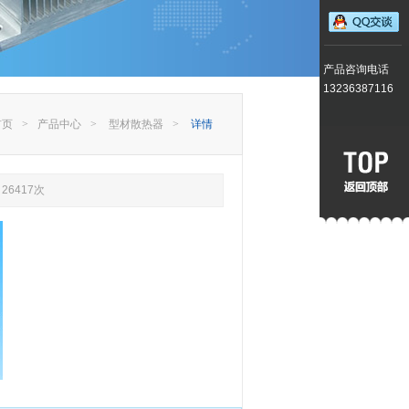
产品咨询电话
13236387116
首页
>
产品中心
>
型材散热器
>
详情
26417次