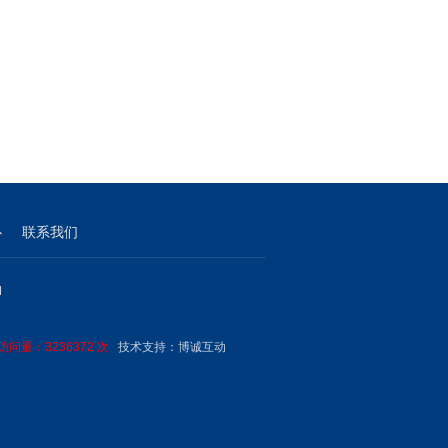
心
联系我们
M
问量：3236372 次
技术支持：
博诚互动