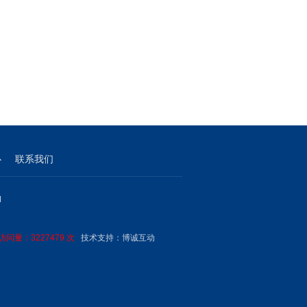
心
联系我们
M
问量：3227479 次
技术支持：
博诚互动