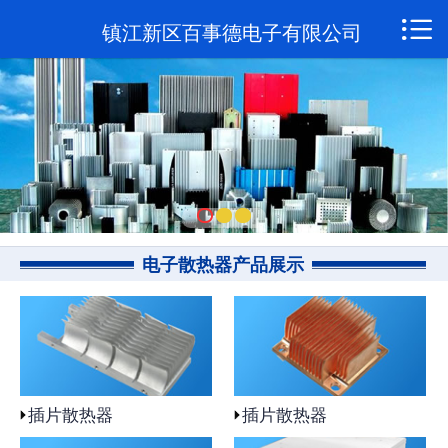

网站首页

镇江新区百事德电子有限公司
关于我们
新闻资讯
产品展示
联系我们
电子散热器产品展示
插片散热器
插片散热器