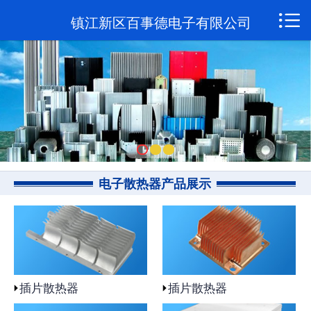

网站首页

镇江新区百事德电子有限公司
关于我们
新闻资讯
产品展示
联系我们
电子散热器产品展示
插片散热器
插片散热器