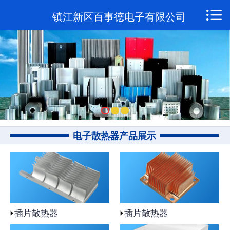

网站首页

镇江新区百事德电子有限公司
关于我们
新闻资讯
产品展示
联系我们
电子散热器产品展示
插片散热器
插片散热器