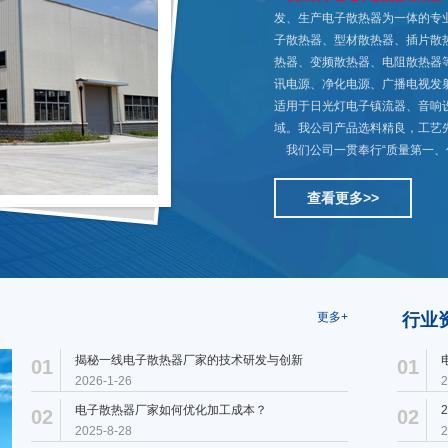
发、生产电子散热器为一体的专
子散热器、型材散热器、插片散
热器、变频散热器、电阻散热器
讯电源、净化电源、广播电视发
适用于日光灯电子镇流器、音响
域。我公司产品选料精良，工艺
我们公司一贯奉行“质量第一、信
查看更多>>
更多+
行业
揭秘一线电子散热器厂家的技术研发与创新
01
01
2026-1-26
2
电子散热器厂家如何优化加工成本？
02
02
2025-8-28
2