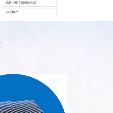
铝板冲压叉指形散热器
漏空插片