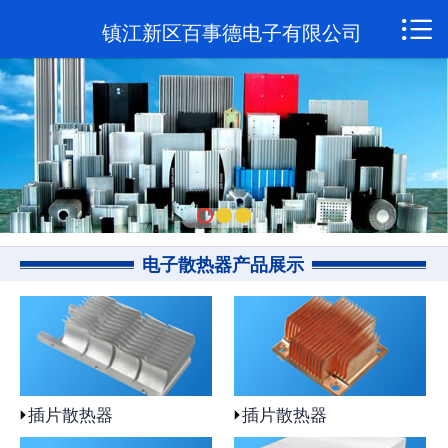

网站首页

镇江新区百事德电子有限公司
关于我们
新闻资讯
产品展示
联系我们
电子散热器产品展示
插片散热器
插片散热器