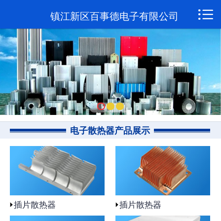

网站首页

镇江新区百事德电子有限公司
关于我们
新闻资讯
产品展示
联系我们
电子散热器产品展示
插片散热器
插片散热器