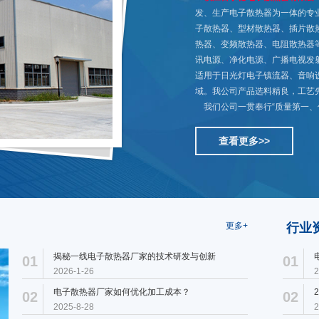
发、生产电子散热器为一体的专
子散热器、型材散热器、插片散
热器、变频散热器、电阻散热器
讯电源、净化电源、广播电视发
适用于日光灯电子镇流器、音响
域。我公司产品选料精良，工艺
我们公司一贯奉行“质量第一、信
查看更多>>
更多+
行业
揭秘一线电子散热器厂家的技术研发与创新
01
01
2026-1-26
2
电子散热器厂家如何优化加工成本？
02
02
2025-8-28
2