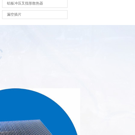
铝板冲压叉指形散热器
漏空插片