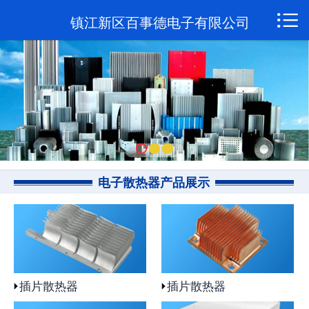

网站首页

镇江新区百事德电子有限公司
关于我们
新闻资讯
产品展示
联系我们
电子散热器产品展示
插片散热器
插片散热器